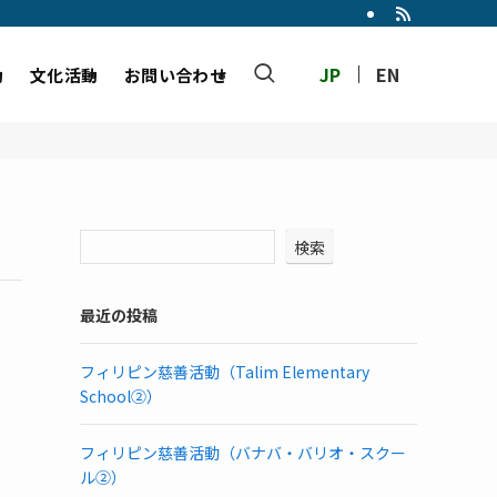
JP
EN
動
文化活動
お問い合わせ
検索
最近の投稿
フィリピン慈善活動（Talim Elementary
School②）
フィリピン慈善活動（バナバ・バリオ・スクー
ル②）